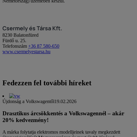
Németország) üzemében készül.
Csermely és Társa Kft.
8230 Balatonfüred
Fürdő u. 25.
Telefonszám
+36 87 580-650
www.csermelyestarsa.hu
Fedezzen fel további híreket
Újdonság a Volkswagentől
19.02.2026
Drasztikus árcsökkentés a Volkswagennél – akár
20% kedvezmény!
A márka folytatja elektromos modelljeinek tavaly megkezdett