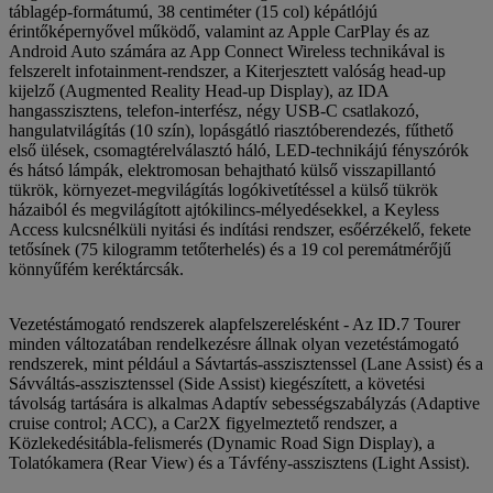
táblagép-formátumú, 38 centiméter (15 col) képátlójú
érintőképernyővel működő, valamint az Apple CarPlay és az
Android Auto számára az App Connect Wireless technikával is
felszerelt infotainment-rendszer, a Kiterjesztett valóság head-up
kijelző (Augmented Reality Head-up Display), az IDA
hangasszisztens, telefon-interfész, négy USB-C csatlakozó,
hangulatvilágítás (10 szín), lopásgátló riasztóberendezés, fűthető
első ülések, csomagtérelválasztó háló, LED-technikájú fényszórók
és hátsó lámpák, elektromosan behajtható külső visszapillantó
tükrök, környezet-megvilágítás logókivetítéssel a külső tükrök
házaiból és megvilágított ajtókilincs-mélyedésekkel, a Keyless
Access kulcsnélküli nyitási és indítási rendszer, esőérzékelő, fekete
tetősínek (75 kilogramm tetőterhelés) és a 19 col peremátmérőjű
könnyűfém keréktárcsák.
Vezetéstámogató rendszerek alapfelszerelésként - Az ID.7 Tourer
minden változatában rendelkezésre állnak olyan vezetéstámogató
rendszerek, mint például a Sávtartás-asszisztenssel (Lane Assist) és a
Sávváltás-asszisztenssel (Side Assist) kiegészített, a követési
távolság tartására is alkalmas Adaptív sebességszabályzás (Adaptive
cruise control; ACC), a Car2X figyelmeztető rendszer, a
Közlekedésitábla-felismerés (Dynamic Road Sign Display), a
Tolatókamera (Rear View) és a Távfény-asszisztens (Light Assist).