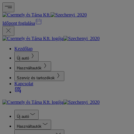
Időpont foglalása
Kezdőlap
Új autó
Használtautók
Szerviz és tartozékok
Kapcsolat
Új autó
Használtautók