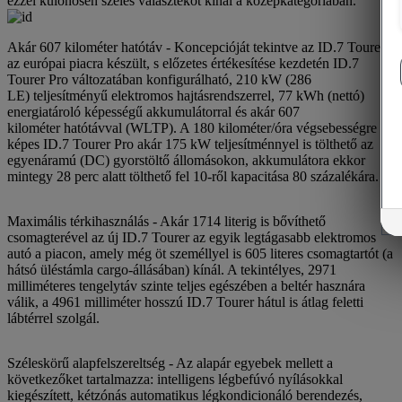
ezzel különösen széles választékot kínál a középkategóriában.
Akár 607 kilométer hatótáv - Koncepcióját tekintve az ID.7 Tourer
az európai piacra készült, s előzetes értékesítése kezdetén ID.7
Tourer Pro változatában konfigurálható, 210 kW (286
LE) teljesítményű elektromos hajtásrendszerrel, 77 kWh (nettó)
energiatároló képességű akkumulátorral és akár 607
kilométer hatótávval (WLTP). A 180 kilométer/óra végsebességre
képes ID.7 Tourer Pro akár 175 kW teljesítménnyel is tölthető az
egyenáramú (DC) gyorstöltő állomásokon, akkumulátora ekkor
mintegy 28 perc alatt tölthető fel 10-ről kapacitása 80 százalékára.
Maximális térkihasználás - Akár 1714 literig is bővíthető
csomagterével az új ID.7 Tourer az egyik legtágasabb elektromos
autó a piacon, amely még öt személlyel is 605 literes csomagtartót (a
hátsó üléstámla cargo-állásában) kínál. A tekintélyes, 2971
milliméteres tengelytáv szinte teljes egészében a beltér hasznára
válik, a 4961 milliméter hosszú ID.7 Tourer hátul is átlag feletti
lábtérrel szolgál.
Széleskörű alapfelszereltség - Az alapár egyebek mellett a
következőket tartalmazza: intelligens légbefúvó nyílásokkal
kiegészített, kétzónás automatikus légkondicionáló berendezés,