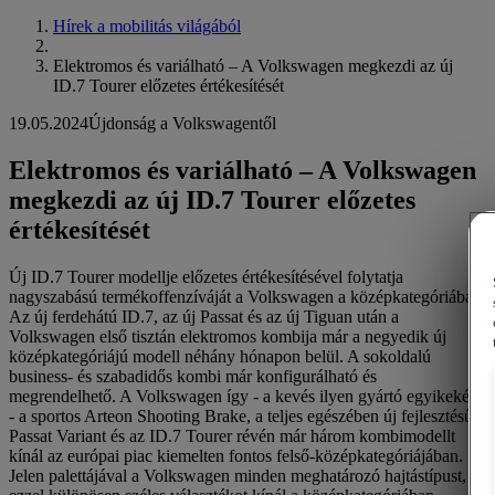
Hírek a mobilitás világából
Elektromos és variálható – A Volkswagen megkezdi az új
ID.7 Tourer előzetes értékesítését
19.05.2024
Újdonság a Volkswagentől
Elektromos és variálható – A Volkswagen
megkezdi az új ID.7 Tourer előzetes
értékesítését
Új ID.7 Tourer modellje előzetes értékesítésével folytatja
nagyszabású termékoffenzíváját a Volkswagen a középkategóriában.
Az új ferdehátú ID.7, az új Passat és az új Tiguan után a
Volkswagen első tisztán elektromos kombija már a negyedik új
középkategóriájú modell néhány hónapon belül. A sokoldalú
business- és szabadidős kombi már konfigurálható és
megrendelhető. A Volkswagen így - a kevés ilyen gyártó egyikeként
- a sportos Arteon Shooting Brake, a teljes egészében új fejlesztésű
Passat Variant és az ID.7 Tourer révén már három kombimodellt
kínál az európai piac kiemelten fontos felső-középkategóriájában.
Jelen palettájával a Volkswagen minden meghatározó hajtástípust, s