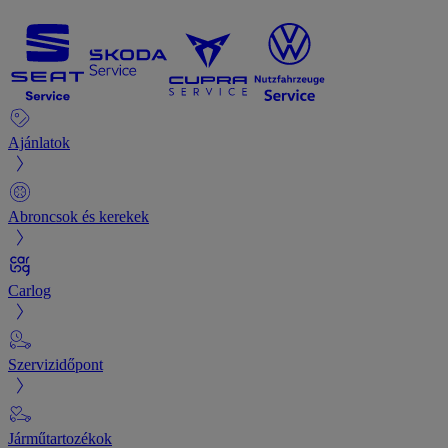
Ajánlatok
Abroncsok és kerekek
Carlog
Szervizidőpont
Járműtartozékok