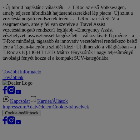
· Új hibrid hajtáslánc-választék – a T-Roc az első Volkswagen,
amely teljesen hibridizált hajtásrendszerekkel lép piacra· Új szint a
vezetéstámogató rendszerek terén – a T-Roc az első SUV a
szegmensben, amely fel van szerelve a Travel Assist
vezetéstámogató rendszer1 legújabb –Emergency Assist
vészhelyzeti asszisztenssel kiegészített – változatával· Új mérce – a
T-Roc minőségi, tágasabb és innovatív vezetőtérrel rendelkező belső
tere a Tiguan-kategória szintjét idézi· Új dimenzió a világításban – a
T-Roc az IQ.LIGHT LED-Mátrix fényszórók1 nagy teljesítményű
távolsági fényét hozza el a kompakt SUV-kategóriába
További információ
Továbbiak
Kapcsolat
Karrier/Állások
Impresszum
Adatvédelem
Cookie-irányelvek
Cookie-beállítások