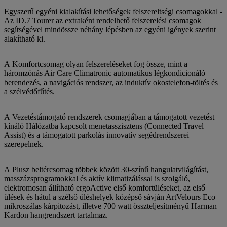
Egyszerű egyéni kialakítási lehetőségek felszereltségi csomagokkal -
Az ID.7 Tourer az extraként rendelhető felszerelési csomagok
segítségével mindössze néhány lépésben az egyéni igények szerint
alakítható ki.
A Komfortcsomag olyan felszereléseket fog össze, mint a
háromzónás Air Care Climatronic automatikus légkondicionáló
berendezés, a navigációs rendszer, az induktív okostelefon-töltés és
a szélvédőfűtés.
A Vezetéstámogató rendszerek csomagjában a támogatott vezetést
kínáló Hálózatba kapcsolt menetasszisztens (Connected Travel
Assist) és a támogatott parkolás innovatív segédrendszerei
szerepelnek.
A Plusz beltércsomag többek között 30-színű hangulatvilágítást,
masszázsprogramokkal és aktív klimatizálással is szolgáló,
elektromosan állítható ergoActive első komfortüléseket, az első
ülések és hátul a szélső üléshelyek középső sávján ArtVelours Eco
mikroszálas kárpitozást, illetve 700 watt összteljesítményű Harman
Kardon hangrendszert tartalmaz.