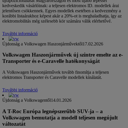
újrapozicionálását Magyarországon és most újabb lépéssel
kedveskedik vásárlóinak: a teljesen elektromos ID. modellek árai
jelentősen csökkennek. Egyes modellek esetében a kedvezmény a
korábbi listaárakhoz képest akár a 20%-ot is meghaladhatja, így az
elektromobilitás még szélesebb kör számára válik elérhetővé.
További információ
Újdonság a Volkswagen Haszonjárművektől
17.02.2026
Volkswagen Haszonjárművek új szintre emelte az e-
Transporter és e-Caravelle hatékonyságát
A Volkswagen Haszonjárművek tovább finomítja a teljesen
elektromos Transporter és Caravelle modellek kínálatát.
További információ
Újdonság a Volkswagentől
14.01.2026
A T-Roc Európa legnépszerűbb SUV-ja – a
Volkswagen bemutatja a modell teljesen megújult
változatát