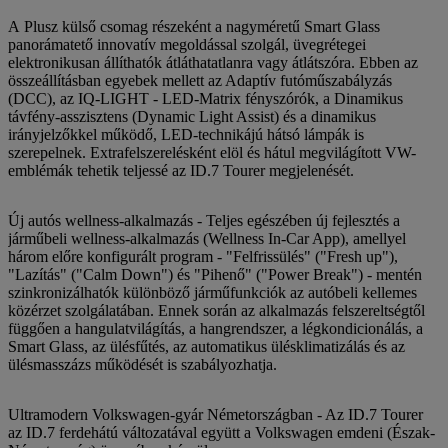
A Plusz külső csomag részeként a nagyméretű Smart Glass
panorámatető innovatív megoldással szolgál, üvegrétegei
elektronikusan állíthatók átláthatatlanra vagy átlátszóra. Ebben az
összeállításban egyebek mellett az Adaptív futóműszabályzás
(DCC), az IQ-LIGHT - LED-Matrix fényszórók, a Dinamikus
távfény-asszisztens (Dynamic Light Assist) és a dinamikus
irányjelzőkkel működő, LED-technikájú hátsó lámpák is
szerepelnek. Extrafelszerelésként elöl és hátul megvilágított VW-
emblémák tehetik teljessé az ID.7 Tourer megjelenését.
Új autós wellness-alkalmazás - Teljes egészében új fejlesztés a
járműbeli wellness-alkalmazás (Wellness In-Car App), amellyel
három előre konfigurált program - "Felfrissülés" ("Fresh up"),
"Lazítás" ("Calm Down") és "Pihenő" ("Power Break") - mentén
szinkronizálhatók különböző járműfunkciók az autóbeli kellemes
közérzet szolgálatában. Ennek során az alkalmazás felszereltségtől
függően a hangulatvilágítás, a hangrendszer, a légkondicionálás, a
Smart Glass, az ülésfűtés, az automatikus ülésklimatizálás és az
ülésmasszázs működését is szabályozhatja.
Ultramodern Volkswagen-gyár Németországban - Az ID.7 Tourer
az ID.7 ferdehátú változatával együtt a Volkswagen emdeni (Észak-